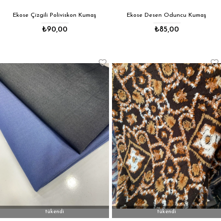
Ekose Çizgili Poliviskon Kumaş
Ekose Desen Oduncu Kumaş
₺90,00
₺85,00
tükendi
tükendi