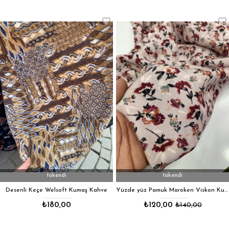
tükendi
tükendi
Desenli Keçe Welsoft Kumaş Kahve
Yüzde yüz Pamuk Maroken Viskon Kumaş
₺180,00
₺120,00
₺140,00