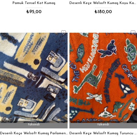
Pamuk Tensel Kot Kumaş
Desenli Keçe Welsoft Kumaş Koyu Kahve
₺95,00
₺180,00
tükendi
tükendi
Desenli Keçe Welsoft Kumaş Parlament Mavi
Desenli Keçe Welsoft Kumaş Turuncu Desenli