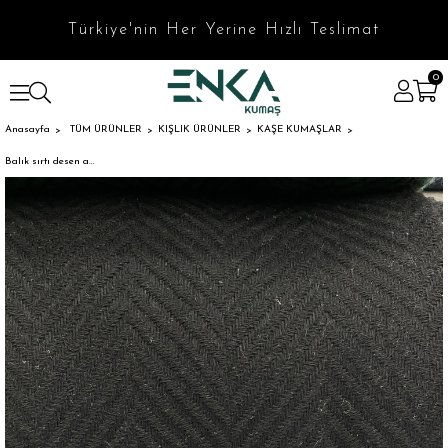
Türkiye'nin Her Yerine Hızlı Teslimat
0
Anasayfa
TÜM ÜRÜNLER
KIŞLIK ÜRÜNLER
KAŞE KUMAŞLAR
Balık sırtı desen akrilik kaşe kumaş siyah