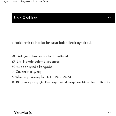
Fiyat Düşünce Haber Ver
Ürün Özellikleri
4 farklı renk ile harika bir ürün hafif likralı aynalı tül..
🚛 Türkiyenin her yerine hızlı teslimat.
💳 Eft-Havale ödeme seçeneği
📦 24 saat içinde kargoda
✅ Güvenilir alışveriş
📞Whatsap sipariş hattı 05396652734
☎️ Bilgi ve sipariş için Dm vaya whatsapp’tan bize ulaşabilirsiniz.
Yorumlar
(0)