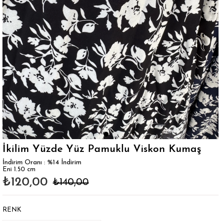
İkilim Yüzde Yüz Pamuklu Viskon Kumaş
İndirim Oranı
:
%
14
İndirim
Eni 1.50 cm
₺120,00
₺140,00
RENK