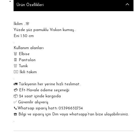
Ürün Özellikleri
İkilim ..🌸
Yüzde yüz pamuklu Viskon kumaş..
Eni 1.50 cm
.
Kullanım alanları
👗 Elbise
👖 Pantolon
👚 Tunik
🚶‍♀️ İkili takım
.
🚛 Türkiyenin her yerine hızlı teslimat.
💳 Eft-Havale ödeme seçeneği
📦 24 saat içinde kargoda
✅ Güvenilir alışveriş
📞Whatsap sipariş hattı 05396652734
☎️ Bilgi ve sipariş için Dm vaya whatsapp’tan bize ulaşabilirsiniz.
.