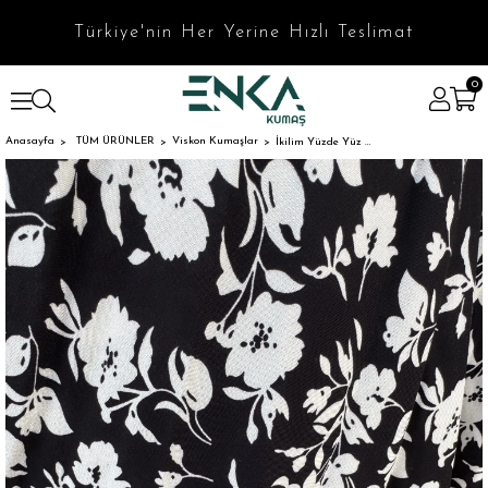
Türkiye'nin Her Yerine Hızlı Teslimat
0
Anasayfa
TÜM ÜRÜNLER
Viskon Kumaşlar
İkilim Yüzde Yüz Pamuklu Viskon Kumaş