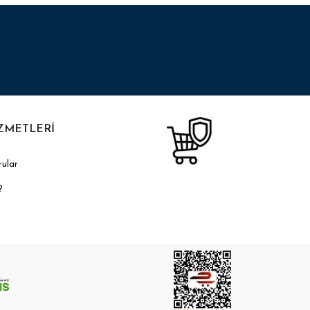
ZMETLERİ
rular
?