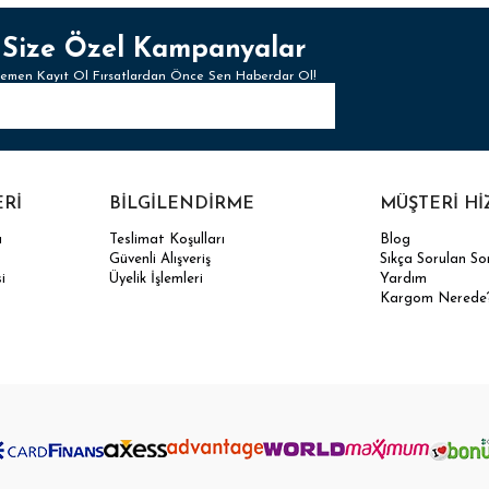
Size Özel Kampanyalar
emen Kayıt Ol Fırsatlardan Önce Sen Haberdar Ol!
ERİ
BİLGİLENDİRME
MÜŞTERİ Hİ
ı
Teslimat Koşulları
Blog
Güvenli Alışveriş
Sıkça Sorulan So
i
Üyelik İşlemleri
Yardım
Kargom Nerede