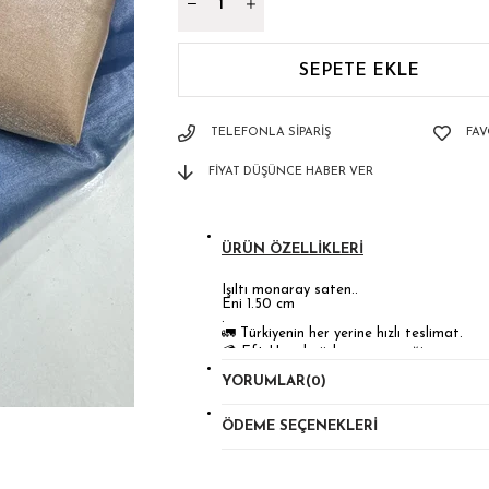
TELEFONLA SIPARIŞ
FAV
FIYAT DÜŞÜNCE HABER VER
ÜRÜN ÖZELLIKLERI
Işıltı monaray saten..
Eni 1.50 cm
.
🚛 Türkiyenin her yerine hızlı teslimat.
💳 Eft-Havale ödeme seçeneği
📦 24 saat içinde kargoda
YORUMLAR
(0)
✅ Güvenilir alışveriş
📞Whatsap sipariş hattı 05396652734
ÖDEME SEÇENEKLERI
☎️ Bilgi ve sipariş için Dm vaya whatsapp’t