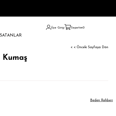
Üye Girişi
Sepetim
0
 SATANLAR
< < Önceki Sayfaya Dön
n Kumaş
Beden Rehberi