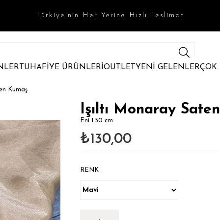
Türkiye'nin Her Yerine Hızlı Teslimat
NLER
TUHAFİYE ÜRÜNLERİ
OUTLET
YENİ GELENLER
ÇOK
ten Kumaş
Işıltı Monaray Sate
Eni 1.50 cm
₺130,00
RENK