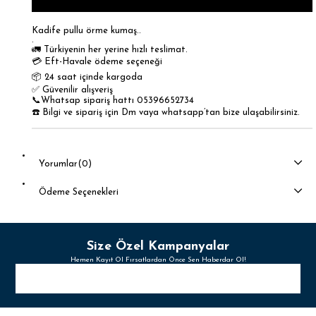
Kadife pullu örme kumaş..
.
🚛 Türkiyenin her yerine hızlı teslimat.
💳 Eft-Havale ödeme seçeneği
📦 24 saat içinde kargoda
✅ Güvenilir alışveriş
📞Whatsap sipariş hattı 05396652734
☎️ Bilgi ve sipariş için Dm vaya whatsapp’tan bize ulaşabilirsiniz.
Yorumlar
(0)
Ödeme Seçenekleri
Size Özel Kampanyalar
Hemen Kayıt Ol Fırsatlardan Önce Sen Haberdar Ol!