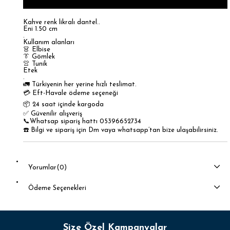
Kahve renk likralı dantel..
Eni 1.50 cm
.
Kullanım alanları
👗 Elbise
👔 Gömlek
👚 Tunik
Etek
.
🚛 Türkiyenin her yerine hızlı teslimat.
💳 Eft-Havale ödeme seçeneği
📦 24 saat içinde kargoda
✅ Güvenilir alışveriş
📞Whatsap sipariş hattı 05396652734
☎️ Bilgi ve sipariş için Dm vaya whatsapp’tan bize ulaşabilirsiniz.
Yorumlar
(0)
Ödeme Seçenekleri
Size Özel Kampanyalar