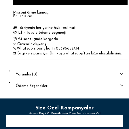
Missoni örme kumaş..
Eni 1.50 cm
.
🚛 Türkiyenin her yerine hızlı teslimat.
💳 Eft-Havale ödeme seçeneği
📦 24 saat içinde kargoda
✅ Güvenilir alışveriş
📞Whatsap sipariş hattı 05396652734
☎️ Bilgi ve sipariş için Dm vaya whatsapp’tan bize ulaşabilirsiniz.
Yorumlar
(0)
Ödeme Seçenekleri
Size Özel Kampanyalar
Hemen Kayıt Ol Fırsatlardan Önce Sen Haberdar Ol!