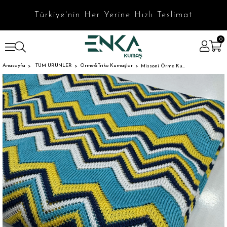
Türkiye'nin Her Yerine Hızlı Teslimat
0
Anasayfa
TÜM ÜRÜNLER
Örme&Triko Kumaşlar
Missoni Örme Kumaş