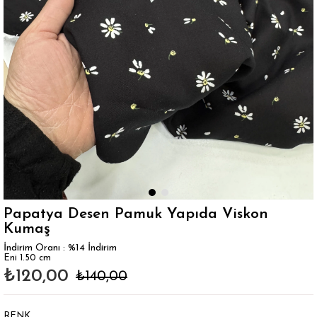
Papatya Desen Pamuk Yapıda Viskon
Kumaş
İndirim Oranı
:
%
14
İndirim
Eni 1.50 cm
₺120,00
₺140,00
RENK