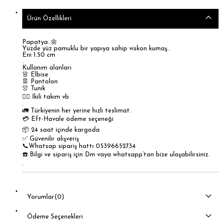
Ürün Özellikleri
Papatya..🌼
Yüzde yüz pamuklu bir yapıya sahip viskon kumaş..
Eni 1.50 cm
.
Kullanım alanları
👗 Elbise
👖 Pantolon
👚 Tunik
🚶‍♀️ İkili takım vb
.
🚛 Türkiyenin her yerine hızlı teslimat.
💳 Eft-Havale ödeme seçeneği
📦 24 saat içinde kargoda
✅ Güvenilir alışveriş
📞Whatsap sipariş hattı 05396652734
☎️ Bilgi ve sipariş için Dm vaya whatsapp’tan bize ulaşabilirsiniz.
.
Yorumlar
(0)
Ödeme Seçenekleri