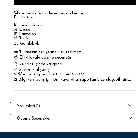
Silikon baskı fisto desen poplin kumaş..
Eni 1.50 cm
.
Kullanım alanları
👗 Elbise
👖 Pantolon
👚 Tunik
🚶‍♀️ Gömlek vb.
.
🚛 Türkiyenin her yerine hızlı teslimat.
💳 Eft-Havale ödeme seçeneği
📦 24 saat içinde kargoda
✅ Güvenilir alışveriş
📞Whatsap sipariş hattı 05396652734
☎️ Bilgi ve sipariş için Dm vaya whatsapp’tan bize ulaşabilirsiniz.
.
Yorumlar
(0)
Ödeme Seçenekleri