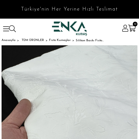
Türkiye'nin Her Yerine Hızlı Teslimat
0
Anasayfa
TÜM ÜRÜNLER
Fisto Kumaşlar
Silikon Baskı Fisto Desen Poplin Kumaş