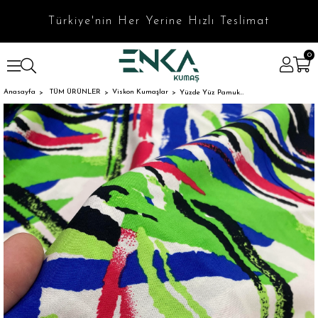
Türkiye'nin Her Yerine Hızlı Teslimat
0
Anasayfa
TÜM ÜRÜNLER
Viskon Kumaşlar
Yüzde Yüz Pamuk Viskon Desen Kumaş